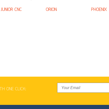
JUNIOR CNC
ORION
PHOENIX
TH ONE CLICK: